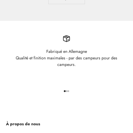
Fabriqué en Allemagne
Qualité et finition maximales - par des campeurs pour des
campeurs.
Aller à l'élément 1
Aller à l'élément 2
Aller à l'élément 3
À propos de nous