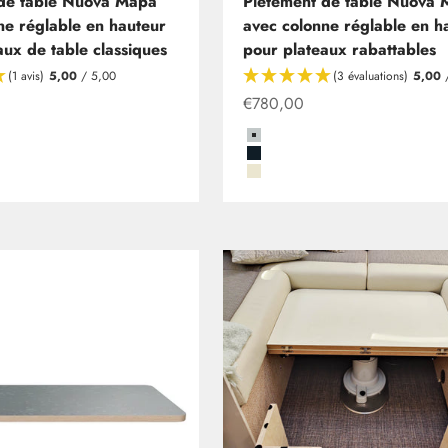
 de table Nuova Mapa
Piètement de table Nuova
ne réglable en hauteur
avec colonne réglable en h
aux de table classiques
pour plateaux rabattables
(1 avis)
5,00
/ 5,00
(3 évaluations)
5,00
/
Offre
€780,00
Grau
Schwarz
Beige