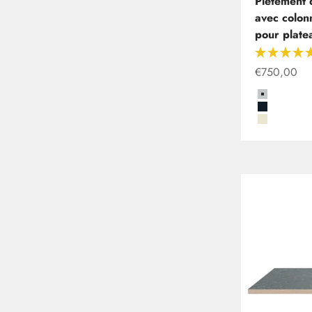
Piètement
avec colon
pour plate
Offre
€750,00
Grau
Schwarz
Beige