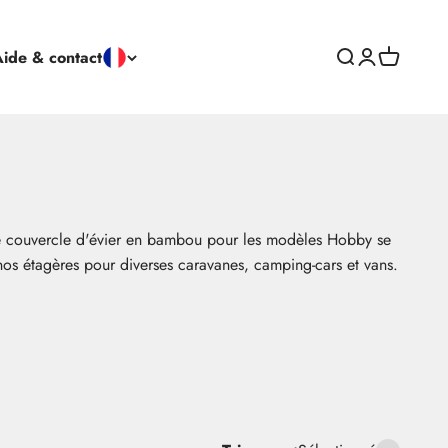
ide & contact
Ouvrir la recher
Ouvrir la pag
Ouvrir le 
otre couvercle d'évier en bambou pour les modèles Hobby se
nos étagères pour diverses caravanes, camping-cars et vans.