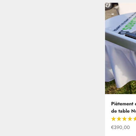
Piètement 
de table 
Offre à part
€390,00