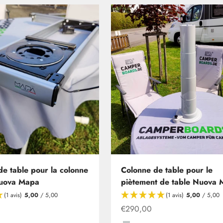
de table pour la colonne
Colonne de table pour le
Nuova Mapa
piètement de table Nuova
(1 avis)
5,00
/ 5,00
(1 avis)
5,00
/ 5,00
ir de
Offre à partir de
€290,00