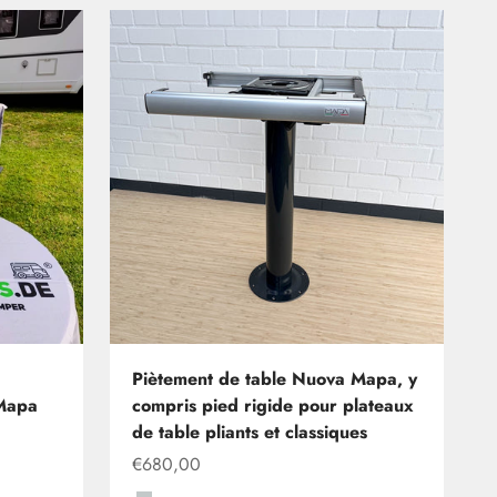
Piètement de table Nuova Mapa, y
 Mapa
compris pied rigide pour plateaux
de table pliants et classiques
Offre à partir de
€680,00