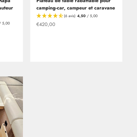
 Mapa
Plateau de table rabattable pour
auteur
camping-car, campeur et caravane
(6 avis)
4,50
/ 5,00
 5,00
Offre à partir de
€420,00