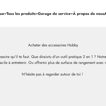
que
Tous les produits
Garage de service
À propos de nous
A
essoire qu'il te faut. Que dirais-tu d'un outil pratique 2 en 1 ? N
acile à entretenir. Ou offre-toi plus de surface de rangement avec 
N'hésite pas à regarder autour de toi !