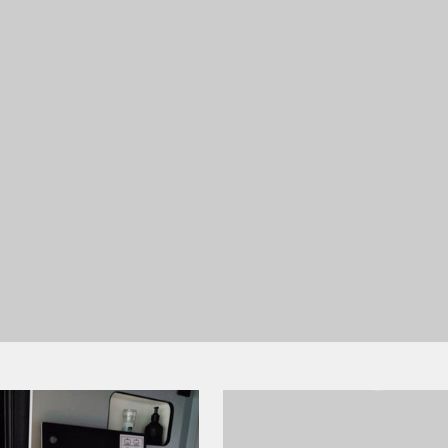
Retour
Il est temps d'installer un n
caravane ou ton campeur ?
Chez nous, la nouvelle table 
version pliable ou classique.
nos tablettes et étagères.
En savoir plus