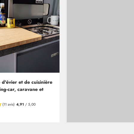
d'évier et de cuisinière
ng-car, caravane et
(11 avis)
4,91
/ 5,00
ir de