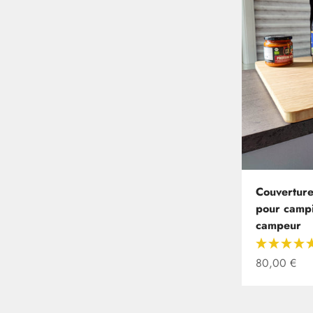
Couverture 
pour campi
campeur
Offre à part
80,00 €