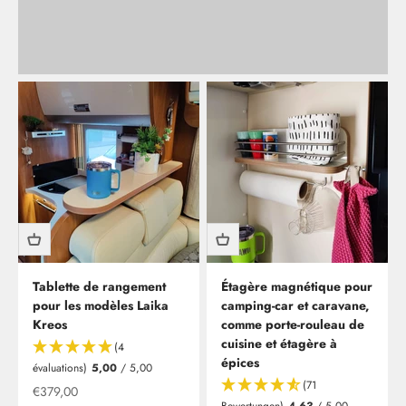
Tablette de rangement
Étagère magnétique pour
pour les modèles Laika
camping-car et caravane,
Kreos
comme porte-rouleau de
cuisine et étagère à
(4
épices
évaluations)
5,00
/ 5,00
(71
Offre à partir de
€379,00