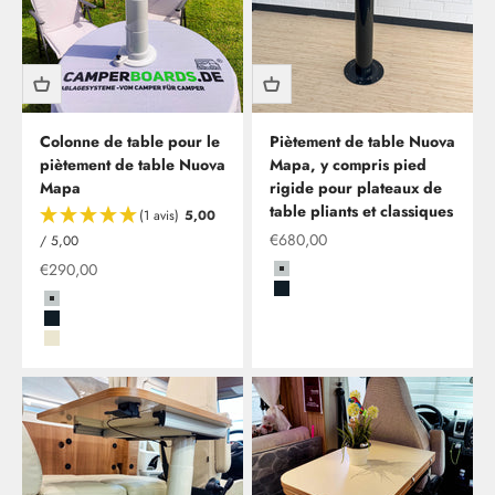
Colonne de table pour le
Piètement de table Nuova
piètement de table Nuova
Mapa, y compris pied
Mapa
rigide pour plateaux de
table pliants et classiques
(1 avis)
5,00
Offre à partir de
€680,00
/ 5,00
Offre à partir de
€290,00
Grau
Schwarz
Grau
Schwarz
Beige