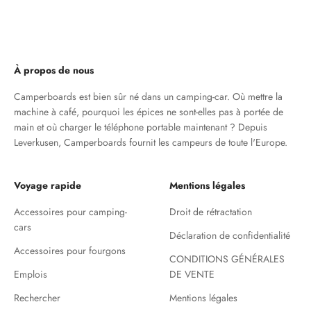
Aller à l'élément 1
Aller à l'élément 2
Aller à l'élément 3
À propos de nous
Camperboards est bien sûr né dans un camping-car. Où mettre la
machine à café, pourquoi les épices ne sont-elles pas à portée de
main et où charger le téléphone portable maintenant ? Depuis
Leverkusen, Camperboards fournit les campeurs de toute l'Europe.
Voyage rapide
Mentions légales
Accessoires pour camping-
Droit de rétractation
cars
Déclaration de confidentialité
Accessoires pour fourgons
CONDITIONS GÉNÉRALES
Emplois
DE VENTE
Rechercher
Mentions légales