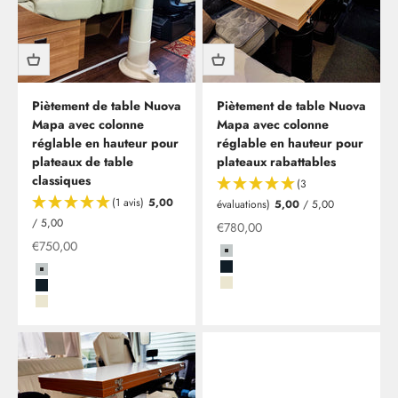
Piètement de table Nuova
Piètement de table Nuova
Mapa avec colonne
Mapa avec colonne
réglable en hauteur pour
réglable en hauteur pour
plateaux de table
plateaux rabattables
classiques
(3
(1 avis)
5,00
évaluations)
5,00
/ 5,00
/ 5,00
Offre
€780,00
Offre
€750,00
Grau
Schwarz
Grau
Beige
Schwarz
Beige