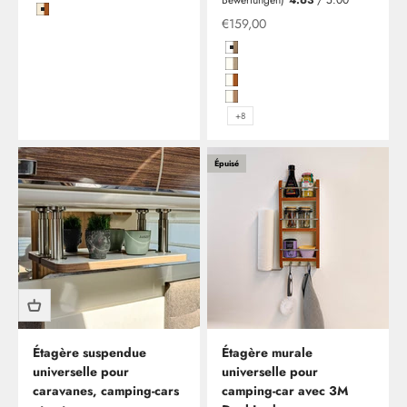
Bewertungen)
4.63
/ 5.00
Magnolie Hochglanz mit Kante in Kirsche Blumig Geplankt
Offre à partir de
€159,00
Hochglanzweiß in Birke (Multiple
Hochglanzweiß mit Kante in Plati
Hochglanzweiß mit Kante in Kirs
Hochglanzweiß mit Kante in Kirs
+8
Épuisé
Étagère suspendue
Étagère murale
universelle pour
universelle pour
caravanes, camping-cars
camping-car avec 3M