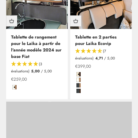
Tablette de rangement
Tablette en 2 parties
pour le Laika à partir de
pour Laika Ecovip
l'année modèle 2024 sur
(7
base Fiat
évaluations)
4,71
/ 5,00
Clesana C1 - toilettes sans eau, installation comprise
(3
Offre à partir de
€399,00
En tant que nouveau partenaire de Clesana, nous vous
évaluations)
5,00
/ 5,00
offrons dès maintenant la possibilité de faire installer vos
Magnolie Hochglanz mit Kante i
Offre à partir de
€259,00
toilettes sans eau chez nous à Leverkusen.
Hochglanzweiß mit Kante in Kir
Kito Steel mit Kante in Kirsche/
Hochglanzweiß mit Kante in Kirsche/Havanna
Kito Steel mit Kante in Wenge Cl
En savoir plus
Retour