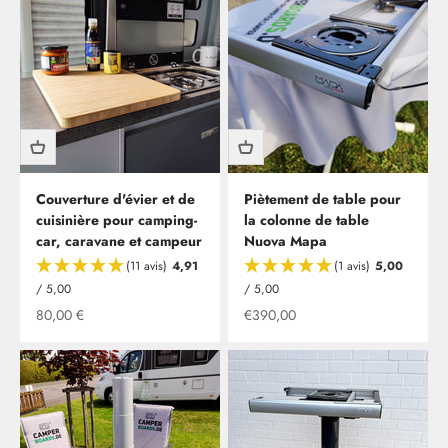
Couverture d'évier et de
Piètement de table pour
cuisinière pour camping-
la colonne de table
car, caravane et campeur
Nuova Mapa
(11 avis)
4,91
(1 avis)
5,00
/ 5,00
/ 5,00
Offre à partir de
Offre à partir de
80,00 €
€390,00