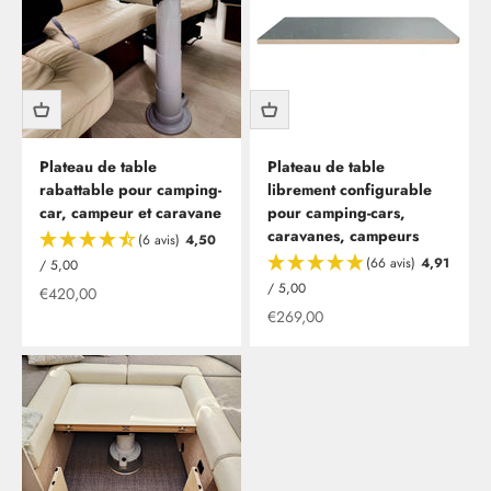
Plateau de table
Plateau de table
rabattable pour camping-
librement configurable
car, campeur et caravane
pour camping-cars,
caravanes, campeurs
(6 avis)
4,50
(66 avis)
4,91
/ 5,00
/ 5,00
Offre à partir de
€420,00
Offre à partir de
€269,00