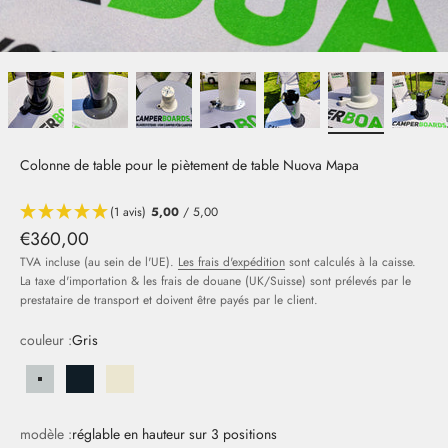
Colonne de table pour le piètement de table Nuova Mapa
(1 avis)
5,00
/ 5,00
Offre
€360,00
TVA incluse (au sein de l'UE).
Les frais d'expédition
sont calculés à la caisse.
La taxe d'importation & les frais de douane (UK/Suisse) sont prélevés par le
prestataire de transport et doivent être payés par le client.
couleur :
Gris
Grau
Schwarz
Beige
modèle :
réglable en hauteur sur 3 positions