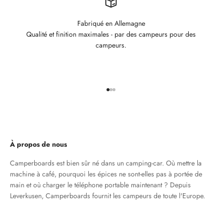
Fabriqué en Allemagne
Qualité et finition maximales - par des campeurs pour des
campeurs.
Aller à l'élément 1
Aller à l'élément 2
Aller à l'élément 3
À propos de nous
Camperboards est bien sûr né dans un camping-car. Où mettre la
machine à café, pourquoi les épices ne sont-elles pas à portée de
main et où charger le téléphone portable maintenant ? Depuis
Leverkusen, Camperboards fournit les campeurs de toute l'Europe.