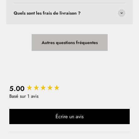
Quels sont les frais de livraison ?
Autres questions fréquentes
5.00
New content loaded
Basé sur 1 avis
Écrire un avis