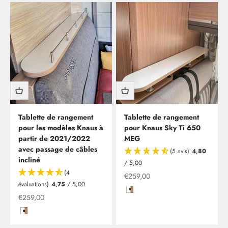
Tablette de rangement
Tablette de rangement
pour les modèles Knaus à
pour Knaus Sky Ti 650
partir de 2021/2022
MEG
avec passage de câbles
(5 avis)
4,80
incliné
Clesana C1 - toilettes sans eau, installation comprise
/ 5,00
En tant que nouveau partenaire de Clesana, nous vous
(4
Offre à partir de
€259,00
offrons dès maintenant la possibilité de faire installer vos
évaluations)
4,75
/ 5,00
toilettes sans eau chez nous à Leverkusen.
Hochglanzweiß mit Kante in Kir
Offre à partir de
€259,00
Hochglanzweiß mit Kante in Kirsche/Havanna
En savoir plus