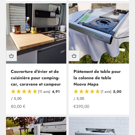
Couverture d'évier et de
Piètement de table pour
cuisinière pour camping-
la colonne de table
car, caravane et campeur
Nuova Mapa
(11 avis)
4,91
(1 avis)
5,00
/ 5,00
/ 5,00
Offre à partir de
Offre à partir de
80,00 €
€390,00