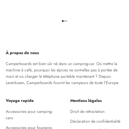
Aller à l'élément 1
Aller à l'élément 2
Aller à l'élément 3
À propos de nous
Camperboards est bien sûr né dans un camping-car. Où mettre la
machine à café, pourquoi les épices ne sont-elles pas à portée de
main et où charger le téléphone portable maintenant ? Depuis
Leverkusen, Camperboards fournit les campeurs de toute l'Europe.
Voyage rapide
Mentions légales
Accessoires pour camping-
Droit de rétractation
cars
Déclaration de confidentialité
Accessoires pour fourgons