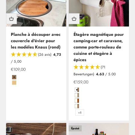
Planche à découper avec
Étagère magnétique pour
couvercle d'évier pour
camping-car et caravane,
les modèles Knaus (rond)
comme porte-rouleau de
cuisine et étagère à
(26 avis)
4,73
épices
/ 5,00
(71
Offre
€109,00
Bewertungen)
4.63
/ 5.00
Bambus Dunkel
Offre à partir de
€159,00
Bambus Hell
Hochglanzweiß in Birke (Multiple
Hochglanzweiß mit Kante in Plati
Hochglanzweiß mit Kante in Kirs
Hochglanzweiß mit Kante in Kirs
+8
Épuisé