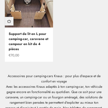
Support de lit en L pour
camping-car, caravane et
campeur en kit de 4
pièces
Offre
€70,00
Accessoires pour camping-cars Knaus : pour plus d'espace et de
confort en voyage
Avec les accessoires Knaus adaptés à ton camping-car, ton véhicule
gagne encore en fonctionnalité au quotidien. Que ce soit pour une
caravane, un camping-car ou un fourgon aménagé, des solutions de
rangement bien pensées te permettent d'exploiter au mieux ton
espace et d'avoir tout à portée de main. Nos tablettes de rangement,