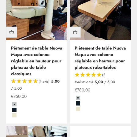
Piètement de table Nuova
Piètement de table Nuova
Mapa avec colonne
Mapa avec colonne
réglable en hauteur pour
réglable en hauteur pour
plateaux de table
plateaux rabattables
classiques
(3
(1 avis)
5,00
évaluations)
5,00
/ 5,00
/ 5,00
Offre
€780,00
Offre
€750,00
Grau
Schwarz
Grau
Beige
Schwarz
Beige