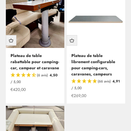
Plateau de table
Plateau de table
rabattable pour camping-
librement configurable
car, campeur et caravane
pour camping-cars,
caravanes, campeurs
(6 avis)
4,50
(66 avis)
4,91
/ 5,00
/ 5,00
Offre à partir de
€420,00
Offre à partir de
€269,00