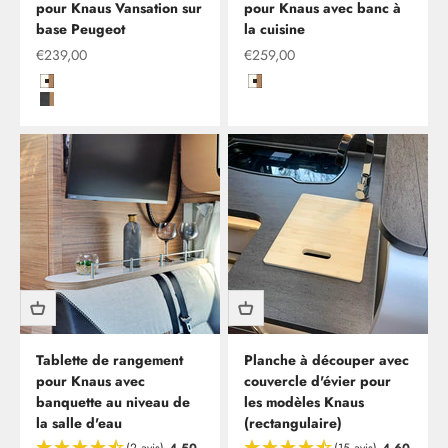
pour Knaus Vansation sur
pour Knaus avec banc à
base Peugeot
la cuisine
Offre à partir de
Offre à partir de
€239,00
€259,00
Hochglanzweiß mit Kante in Kirsche/Havanna
Hochglanzweiß mit Kante in Kir
Kito Steel mit Kante in Kirsche/Havanna
Tablette de rangement
Planche à découper avec
pour Knaus avec
couvercle d'évier pour
Il est temps d'installer un nouveau plateau de table dans
banquette au niveau de
les modèles Knaus
ton camping-car, ta caravane ou ton campeur ?
la salle d'eau
(rectangulaire)
Chez nous, la nouvelle table est disponible en différentes