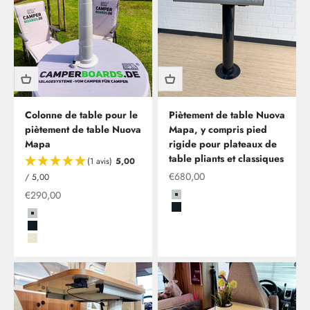
Colonne de table pour le
Piètement de table Nuova
piètement de table Nuova
Mapa, y compris pied
Mapa
rigide pour plateaux de
table pliants et classiques
(1 avis)
5,00
Offre à partir de
€680,00
/ 5,00
Offre à partir de
€290,00
Grau
Schwarz
Grau
Schwarz
Beige