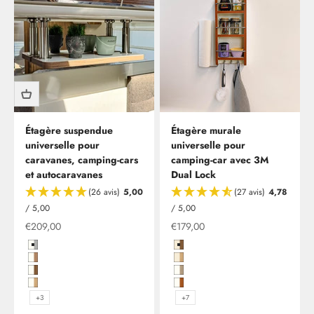
Étagère suspendue
Étagère murale
universelle pour
universelle pour
caravanes, camping-cars
camping-car avec 3M
et autocaravanes
Dual Lock
(26 avis)
5,00
(27 avis)
4,78
/ 5,00
/ 5,00
Offre à partir de
Offre à partir de
€209,00
€179,00
Hochglanzweiß mit Kante in Grau/Anthrazit
Magnolie Hochglanz mit Kante i
Hochglanzweiß mit Kante in Kirsche/Havanna
Magnolie Hochglanz mit Kante in
Hochglanzweiß mit Kante in Madison Walnut
Hochglanzweiß mit Kante in Plat
Hochglanzweiß mit Kante in Rüster Salisbury
Hochglanzweiß mit Kante in Kir
+3
+7