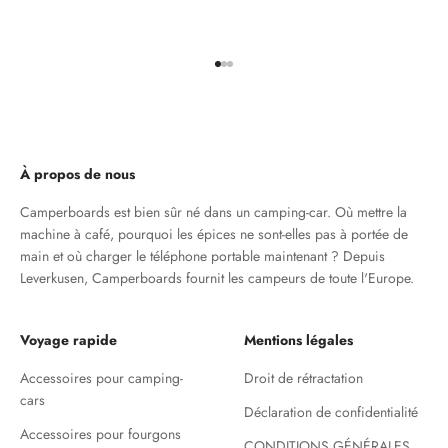
Aller à l'élément 1
Aller à l'élément 2
Aller à l'élément 3
À propos de nous
Camperboards est bien sûr né dans un camping-car. Où mettre la
machine à café, pourquoi les épices ne sont-elles pas à portée de
main et où charger le téléphone portable maintenant ? Depuis
Leverkusen, Camperboards fournit les campeurs de toute l'Europe.
Voyage rapide
Mentions légales
Accessoires pour camping-
Droit de rétractation
cars
Déclaration de confidentialité
Accessoires pour fourgons
CONDITIONS GÉNÉRALES