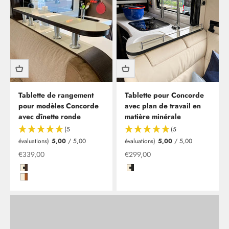
Tablette de rangement
Tablette pour Concorde
pour modèles Concorde
avec plan de travail en
avec dînette ronde
matière minérale
Clesana C1 - toilettes sans eau, installation comprise
(5
(5
En tant que nouveau partenaire de Clesana, nous vous
évaluations)
5,00
/ 5,00
évaluations)
5,00
/ 5,00
offrons dès maintenant la possibilité de faire installer vos
Offre
Offre à partir de
€339,00
€299,00
toilettes sans eau chez nous à Leverkusen.
Magnolie Hochglanz mit Kante in Wenge Classic
Magnolie Hochglanz mit Kante i
Magnolie Hochglanz mit Kante in Kirsche Blumig Geplankt
En savoir plus