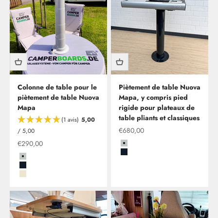
Colonne de table pour le
Piètement de table Nuova
piètement de table Nuova
Mapa, y compris pied
Mapa
rigide pour plateaux de
table pliants et classiques
(1 avis)
5,00
Offre à partir de
€680,00
/ 5,00
Offre à partir de
€290,00
Grau
Schwarz
Grau
Schwarz
Beige