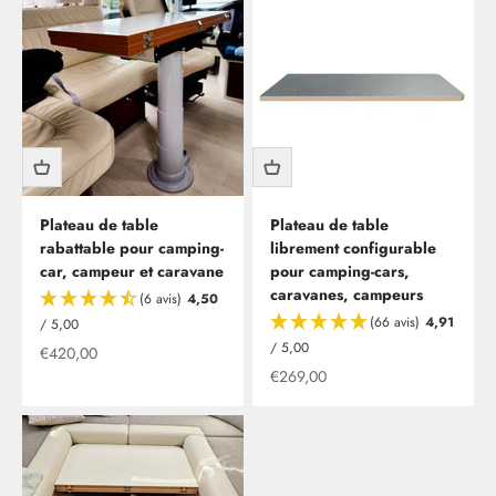
Plateau de table
Plateau de table
rabattable pour camping-
librement configurable
car, campeur et caravane
pour camping-cars,
caravanes, campeurs
(6 avis)
4,50
(66 avis)
4,91
/ 5,00
/ 5,00
Offre à partir de
€420,00
Offre à partir de
€269,00