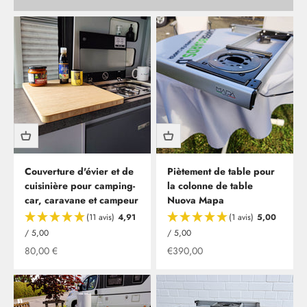
Couverture d'évier et de
Piètement de table pour
cuisinière pour camping-
la colonne de table
car, caravane et campeur
Nuova Mapa
(11 avis)
4,91
(1 avis)
5,00
/ 5,00
/ 5,00
Offre à partir de
Offre à partir de
80,00 €
€390,00