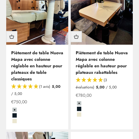
Piètement de table Nuova
Piètement de table Nuova
Mapa avec colonne
Mapa avec colonne
réglable en hauteur pour
réglable en hauteur pour
plateaux de table
plateaux rabattables
classiques
(3
(1 avis)
5,00
évaluations)
5,00
/ 5,00
/ 5,00
Offre
€780,00
Offre
€750,00
Grau
Schwarz
Grau
Beige
Schwarz
Beige