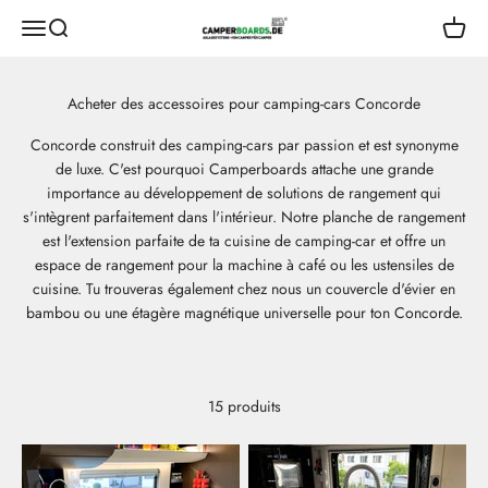
Aller au contenu
CamperBoards
Ouvrir le menu de navigation
Ouvrir la recherche
Ouvrir 
Concorde construit des camping-cars par passion et est synonyme
de luxe. C'est pourquoi Camperboards attache une grande
importance au développement de solutions de rangement qui
s'intègrent parfaitement dans l'intérieur. Notre planche de rangement
est l'extension parfaite de ta cuisine de camping-car et offre un
espace de rangement pour la machine à café ou les ustensiles de
cuisine. Tu trouveras également chez nous un couvercle d'évier en
bambou ou une étagère magnétique universelle pour ton Concorde.
15 produits