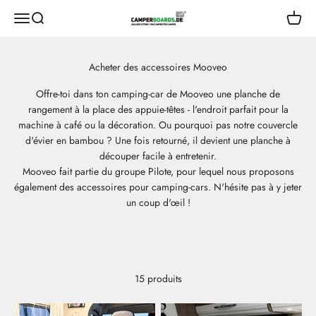
Aller au contenu
CamperBoards
Ouvrir le menu de navigation
Ouvrir la recherche
Ouvrir 
Offre-toi dans ton camping-car de Mooveo une planche de
rangement à la place des appuie-têtes - l'endroit parfait pour la
machine à café ou la décoration. Ou pourquoi pas notre couvercle
d'évier en bambou ? Une fois retourné, il devient une planche à
découper facile à entretenir.
Mooveo fait partie du groupe Pilote, pour lequel nous proposons
également des accessoires pour camping-cars. N'hésite pas à y jeter
un coup d'œil !
15 produits