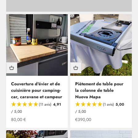
Couverture d'évier et de
Piètement de table pour
cuisinière pour camping-
la colonne de table
car, caravane et campeur
Nuova Mapa
(11 avis)
4,91
(1 avis)
5,00
/ 5,00
/ 5,00
Offre à partir de
Offre à partir de
80,00 €
€390,00