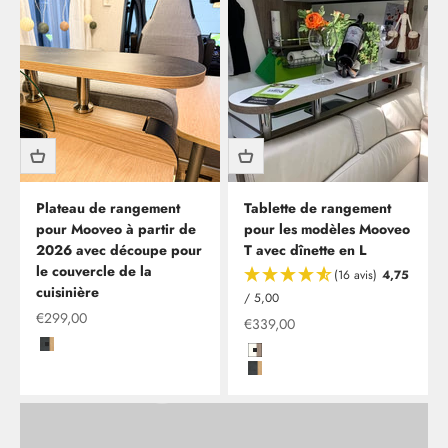
Plateau de rangement
Tablette de rangement
pour Mooveo à partir de
pour les modèles Mooveo
2026 avec découpe pour
T avec dînette en L
Clesana C1 - toilettes sans eau, installation comprise
le couvercle de la
(16 avis)
4,75
cuisinière
En tant que nouveau partenaire de Clesana, nous vous
/ 5,00
offrons dès maintenant la possibilité de faire installer vos
Offre à partir de
€299,00
Offre à partir de
€339,00
toilettes sans eau chez nous à Leverkusen.
Kito Steel mit Kante in Rüster Salisbury
Hochglanzweiß mit Kante in Son
Kito Steel mit Kante in Rüster Sal
En savoir plus