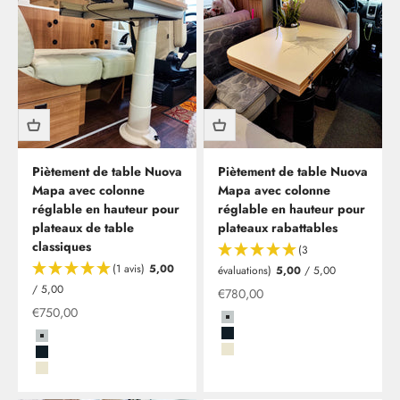
Piètement de table Nuova
Piètement de table Nuova
Mapa avec colonne
Mapa avec colonne
réglable en hauteur pour
réglable en hauteur pour
plateaux de table
plateaux rabattables
classiques
(3
(1 avis)
5,00
évaluations)
5,00
/ 5,00
/ 5,00
Offre
€780,00
Offre
€750,00
Grau
Schwarz
Grau
Beige
Schwarz
Beige