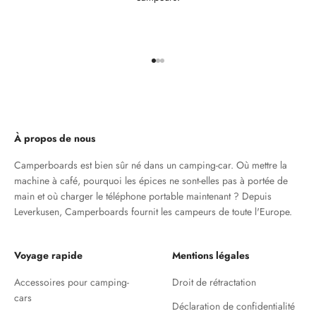
Aller à l'élément 1
Aller à l'élément 2
Aller à l'élément 3
À propos de nous
Camperboards est bien sûr né dans un camping-car. Où mettre la
machine à café, pourquoi les épices ne sont-elles pas à portée de
main et où charger le téléphone portable maintenant ? Depuis
Leverkusen, Camperboards fournit les campeurs de toute l'Europe.
Voyage rapide
Mentions légales
Accessoires pour camping-
Droit de rétractation
cars
Déclaration de confidentialité