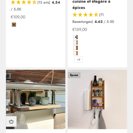
cuisine et étagère à
(13 avis)
4,54
épices
/ 5,00
(71
Offre
€109,00
Bewertungen)
4.63
/ 5.00
Coffee/Carbon
Offre à partir de
€159,00
Hochglanzweiß in Birke (Multiple
Hochglanzweiß mit Kante in Plati
Hochglanzweiß mit Kante in Kirs
Hochglanzweiß mit Kante in Kirs
+8
Épuisé