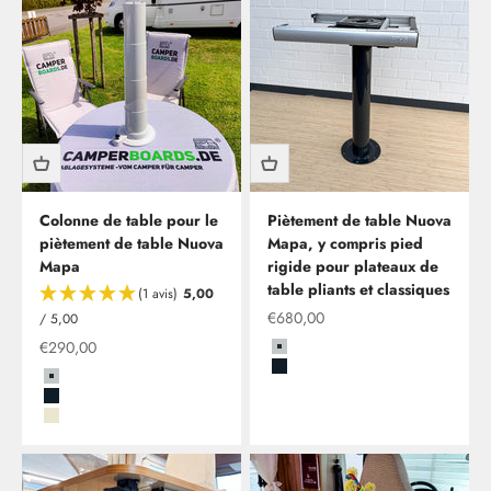
Colonne de table pour le
Piètement de table Nuova
piètement de table Nuova
Mapa, y compris pied
Mapa
rigide pour plateaux de
table pliants et classiques
(1 avis)
5,00
Offre à partir de
€680,00
/ 5,00
Offre à partir de
€290,00
Grau
Schwarz
Grau
Schwarz
Beige