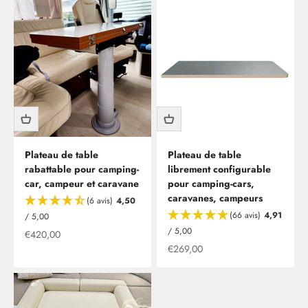
Plateau de table
Plateau de table
rabattable pour camping-
librement configurable
car, campeur et caravane
pour camping-cars,
caravanes, campeurs
(6 avis)
4,50
(66 avis)
4,91
/ 5,00
/ 5,00
Offre à partir de
€420,00
Offre à partir de
€269,00