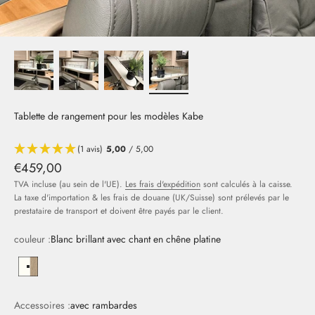
Tablette de rangement pour les modèles Kabe
(1 avis)
5,00
/ 5,00
Offre
€459,00
TVA incluse (au sein de l'UE).
Les frais d'expédition
sont calculés à la caisse.
La taxe d'importation & les frais de douane (UK/Suisse) sont prélevés par le
prestataire de transport et doivent être payés par le client.
couleur :
Blanc brillant avec chant en chêne platine
Hochglanzweiß mit Kante in Platin Eiche
Accessoires :
avec rambardes