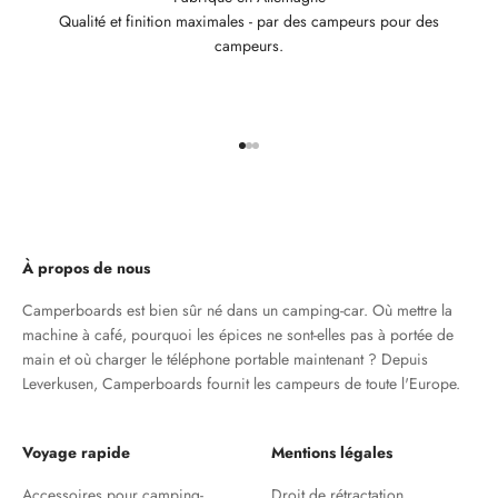
Qualité et finition maximales - par des campeurs pour des
campeurs.
Aller à l'élément 1
Aller à l'élément 2
Aller à l'élément 3
À propos de nous
Camperboards est bien sûr né dans un camping-car. Où mettre la
machine à café, pourquoi les épices ne sont-elles pas à portée de
main et où charger le téléphone portable maintenant ? Depuis
Leverkusen, Camperboards fournit les campeurs de toute l'Europe.
Voyage rapide
Mentions légales
Accessoires pour camping-
Droit de rétractation